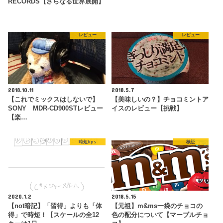
RECORDS【さらなる世界展開】
レビュー
レビュー
2018.10.11
2018.5.7
【これでミックスはしないで】
【美味しいの？】チョコミントア
SONY MDR-CD900STレビュー
イスのレビュー【挑戦】
【楽…
時短tips
検証
2020.1.2
2018.5.15
【not暗記】「習得」よりも「体
【元祖】m&ms一袋のチョコの
得」で時短！【スケールの全12
色の配分について【マーブルチョ