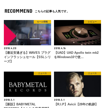
RECOMMEND
こちらの記事も人気です。
セール情報
レビュー
2018.4.20
2018.4.16
【最近安過ぎる】WAVES プラグ
【UAD】UAD Apollo twin mk2
インフラッシュセール【SSLシリ
をWindows10で使…
ーズ】
ニュース
ニュース
2018.5.1
2018.5.1
【新設】BABYMETAL
【R.I.P】Avicii【28年の軌跡】