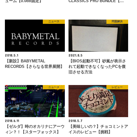
ューム【0.0db固定】
CLASSICS PRO BUNDLE【…
ニュース
問題解決
2018.5.1
2021.8.5
【新設】BABYMETAL
【BIOS起動不可】砂嵐が表示さ
RECORDS【さらなる世界展開】
れて起動できなくなったPCを復
旧させる方法
ニュース
レビュー
2018.6.11
2018.5.7
【ゼルダ】時のオカリナにアーウ
【美味しいの？】チョコミントア
ィン？！【スターフォックス】
イスのレビュー【挑戦】