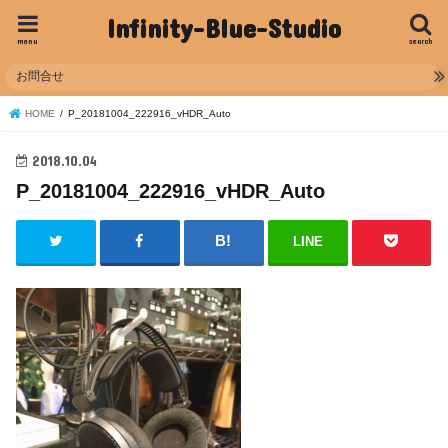
Infinity-Blue-Studio
menu
search
お問合せ
HOME
P_20181004_222916_vHDR_Auto
2018.10.04
P_20181004_222916_vHDR_Auto
LINE