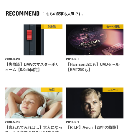
RECOMMEND
こちらの記事も人気です。
失敗談
セール情報
2018.4.24
2018.5.8
【失敗談】DAWのマスターボリ
【Harrison32Cも】UADセ～ル
ューム【0.0db固定】
【EMT250も】
検証
ニュース
2018.5.25
2018.5.1
【言われてみれば…】大人になっ
【R.I.P】Avicii【28年の軌跡】