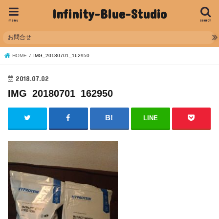
Infinity-Blue-Studio
menu
search
お問合せ
HOME
IMG_20180701_162950
2018.07.02
IMG_20180701_162950
LINE