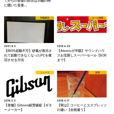
てからの音楽の好みは14歳の時
に聴いた音楽…
問題解決
セール情報
2021.8.5
2018.6.20
【BIOS起動不可】砂嵐が表示さ
【Atomicが半額】サウンドハウ
れて起動できなくなったPCを復
スお宝探しスーパーセール【6/30
旧させる方法
まで】
ニュース
休憩
2018.5.2
2018.4.17
【老舗】Gibson経営破綻【ギタ
【実は】コーヒーとエスプレッソ
ーメーカー】
の違い【全然違う】