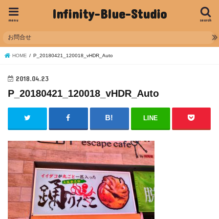
Infinity-Blue-Studio
menu
search
お問合せ
HOME
P_20180421_120018_vHDR_Auto
2018.04.23
P_20180421_120018_vHDR_Auto
LINE