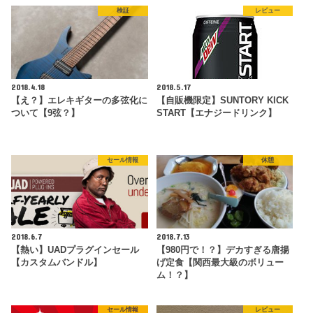
検証
レビュー
2018.4.18
2018.5.17
【え？】エレキギターの多弦化に
【自販機限定】SUNTORY KICK
ついて【9弦？】
START【エナジードリンク】
セール情報
休憩
2018.6.7
2018.7.13
【熱い】UADプラグインセール
【980円で！？】デカすぎる唐揚
【カスタムバンドル】
げ定食【関西最大級のボリュー
ム！？】
セール情報
レビュー