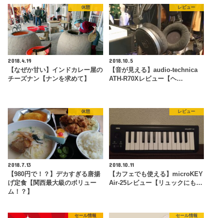
休憩
レビュー
2018.4.19
2018.10.5
【なぜか甘い】インドカレー屋の
【音が見える】audio-technica
チーズナン【ナンを求めて】
ATH-R70Xレビュー【ヘ…
休憩
レビュー
2018.7.13
2018.10.11
【980円で！？】デカすぎる唐揚
【カフェでも使える】microKEY
げ定食【関西最大級のボリュー
Air-25レビュー【リュックにも…
ム！？】
セール情報
セール情報