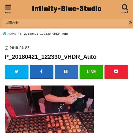
Infinity-Blue-Studio
menu
search
お問合せ
HOME
P_20180421_122330_vHDR_Auto
2018.04.23
P_20180421_122330_vHDR_Auto
LINE