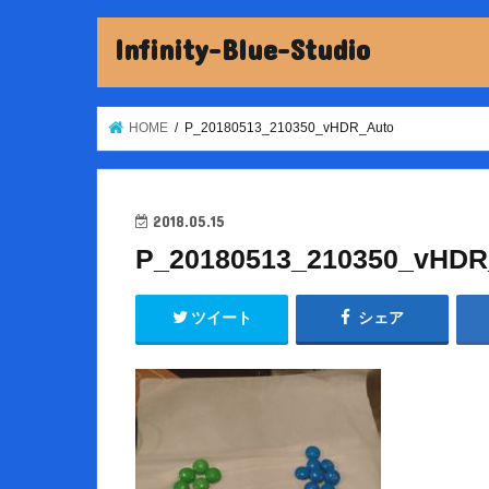
Infinity-Blue-Studio
HOME
P_20180513_210350_vHDR_Auto
2018.05.15
P_20180513_210350_vHDR
ツイート
シェア