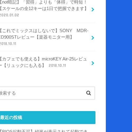
【not暗記】「習得」よりも「体得」で時短！
【スケールの全12キーは1日で把握できます】
2020.01.02
【これでミックスはしないで】SONY MDR-
CD900STレビュー【楽器モニター用】
2018.10.11
【カフェでも使える】microKEY Air-25レビュ
ー【リュックにも入る】
2018.10.11
最近の投稿
【BIOS起動不可】砂嵐が表示されて起動でき