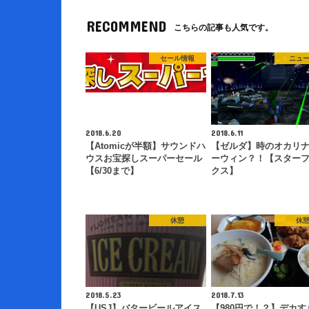
RECOMMEND
こちらの記事も人気です。
セール情報
ニュ
2018.6.20
2018.6.11
【Atomicが半額】サウンドハ
【ゼルダ】時のオカリ
ウスお宝探しスーパーセール
ーウィン？！【スター
【6/30まで】
クス】
休憩
休
2018.5.23
2018.7.13
【USJ】バタービールアイス
【980円で！？】デカす