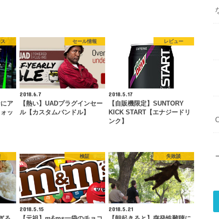
ース
セール情報
レビュー
2018.6.7
2018.5.17
ナにア
【熱い】UADプラグインセー
【自販機限定】SUNTORY
フォッ
ル【カスタムバンドル】
KICK START【エナジードリ
ンク】
憩
検証
失敗談
2018.5.15
2018.5.21
ぎる
【元祖】m&ms一袋のチョコ
【朝起きると】突発性難聴に