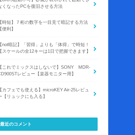
なくなったPCを復旧させる方法
【時短】７桁の数字を一目見て暗記する方法
【便利】
【not暗記】「習得」よりも「体得」で時短！
【スケールの全12キーは1日で把握できます】
【これでミックスはしないで】SONY MDR-
CD900STレビュー【楽器モニター用】
【カフェでも使える】microKEY Air-25レビュ
ー【リュックにも入る】
最近のコメント