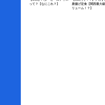
って？【なにこれ？】
唐揚げ定食【関西最大
リューム！？】