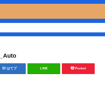
_Auto
はてブ
LINE
Pocket