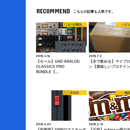
RECOMMEND
こちらの記事も人気です。
セール情報
レビ
2018.4.16
2018.7.2
【セール】UAD ANALOG
【水で飲める】マイプ
CLASSICS PRO
ン【美味しいプロテイ
BUNDLE【…
失敗談
検
2018.4.24
2018.5.15
【失敗談】DAWのマスターボ
【元祖】m&ms一袋の