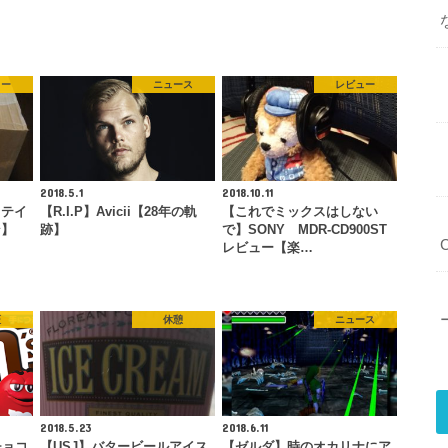
ュー
ニュース
レビュー
2018.5.1
2018.10.11
ロテイ
【R.I.P】Avicii【28年の軌
【これでミックスはしない
ン】
跡】
で】SONY MDR-CD900ST
レビュー【楽…
証
休憩
ニュース
2018.5.23
2018.6.11
チョコ
【USJ】バタービールアイス
【ゼルダ】時のオカリナにア