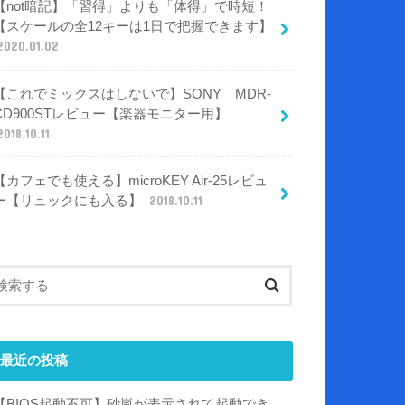
【not暗記】「習得」よりも「体得」で時短！
【スケールの全12キーは1日で把握できます】
2020.01.02
【これでミックスはしないで】SONY MDR-
CD900STレビュー【楽器モニター用】
2018.10.11
【カフェでも使える】microKEY Air-25レビュ
ー【リュックにも入る】
2018.10.11
最近の投稿
【BIOS起動不可】砂嵐が表示されて起動でき