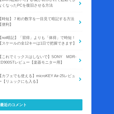
なくなったPCを復旧させる方法
【時短】７桁の数字を一目見て暗記する方法
【便利】
【not暗記】「習得」よりも「体得」で時短！
【スケールの全12キーは1日で把握できます】
【これでミックスはしないで】SONY MDR-
CD900STレビュー【楽器モニター用】
【カフェでも使える】microKEY Air-25レビュ
ー【リュックにも入る】
最近のコメント